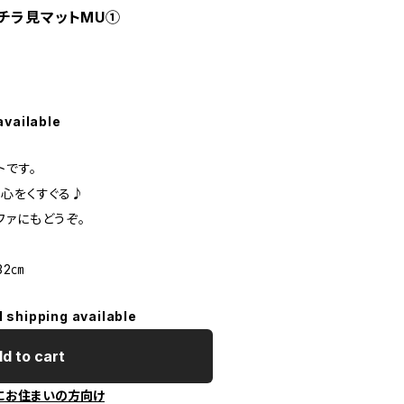
チラ見マットMU①
available
トです。
が心をくすぐる♪
ファにもどうぞ。
32㎝
l shipping available
d to cart
にお住まいの方向け