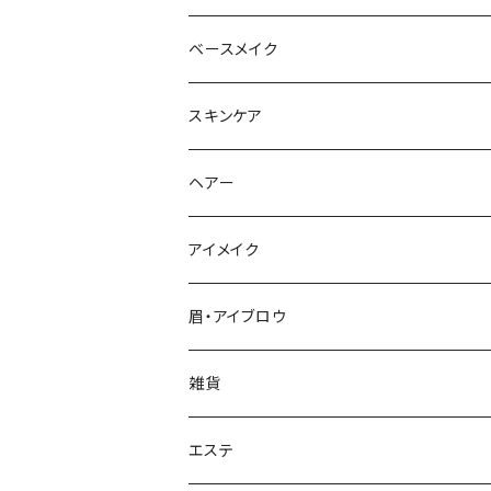
ベースメイク
美容液
スキンケア
美容液
美容液
ヘアー
シワ
化粧水
アイメイク
保湿
乳液
眉・アイブロウ
シミ・ソバカス
雑貨
ハリ・保湿
エステ