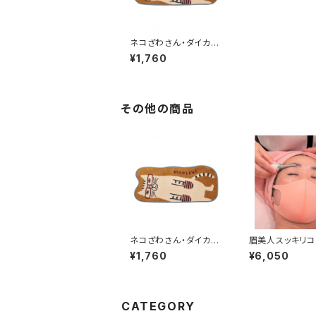
ネコざわさん・ダイカッ
トチラ見マットMU①
¥1,760
その他の商品
ネコざわさん・ダイカッ
眉美人スッキリコ
トチラ見マットMU①
（60分）
¥1,760
¥6,050
CATEGORY