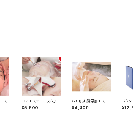
ース
コアエステコース(初回
ハリ肌★顔深筋エステ
ドクタ
限定90分）
コース（60分）
00 
¥5,500
¥4,400
¥12,
〈スマ