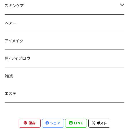
美容液
スキンケア
美容液
美容液
ヘアー
シワ
化粧水
アイメイク
保湿
乳液
眉・アイブロウ
シミ・ソバカス
雑貨
ハリ・保湿
エステ
保存
シェア
LINE
ポスト