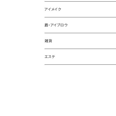
シワ
化粧水
アイメイク
保湿
乳液
眉・アイブロウ
シミ・ソバカス
雑貨
ハリ・保湿
エステ